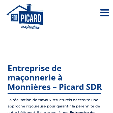
Passer
au
contenu
Entreprise de
maçonnerie à
Monnières – Picard SDR
La réalisation de travaux structurels nécessite une
approche rigoureuse pour garantir la pérennité de
votre bâtiment. Faire appel à une
Entreprise de